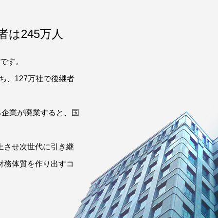
者は245万人
業です。
ち、127万社で後継者
る企業が廃業すると、国
。
上させ次世代に引き継
財務体質を作り出すコ