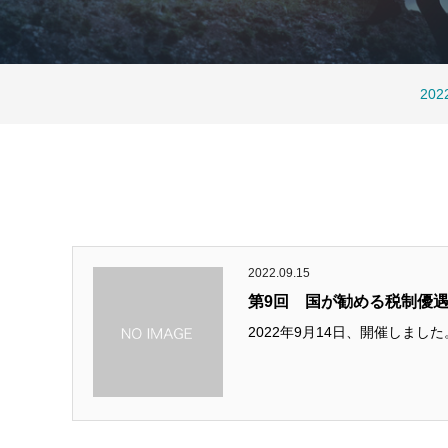
202
202
202
202
202
2022.09.15
第9回 国が勧める税制優
2022年9月14日、開催しました。