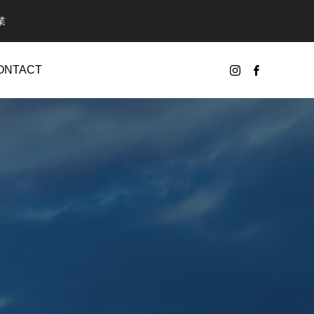
業
ONTACT